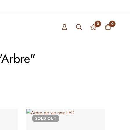
0
0
"Arbre"
SOLD
OUT